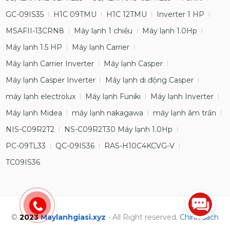
GC-09IS35
H1C 09TMU
H1C 12TMU
Inverter 1 HP
MSAFII-13CRN8
Máy lạnh 1 chiều
Máy lạnh 1.0Hp
Máy lạnh 1.5 HP
Máy lạnh Carrier
Máy lạnh Carrier Inverter
Máy lạnh Casper
Máy lạnh Casper Inverter
Máy lạnh di động Casper
máy lạnh electrolux
Máy lạnh Funiki
Máy lạnh Inverter
Máy lạnh Midea
máy lạnh nakagawa
máy lạnh âm trần
NIS-C09R2T2
NS-C09R2T30 Máy lạnh 1.0Hp
PC-09TL33
QC-09IS36
RAS-H10C4KCVG-V
TC09IS36
©
2023
Maylanhgiasi.xyz
- All Right reserved.
Chính sách