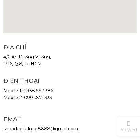
ĐỊA CHỈ
4/6 An Dương Vương,
P.16, Q.8, Tp.HCM
ĐIỆN THOẠI
Mobile 1: 0938.997.386
Mobile 2: 0901.871.333
EMAIL
shopdogiadung8888@gmail.com
Viewed