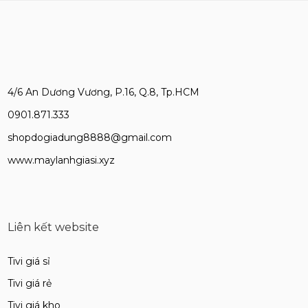
4/6 An Dương Vương, P.16, Q.8, Tp.HCM
0901.871.333
shopdogiadung8888@gmail.com
www.maylanhgiasi.xyz
Liên kết website
Tivi giá sỉ
Tivi giá rẻ
Tivi giá kho