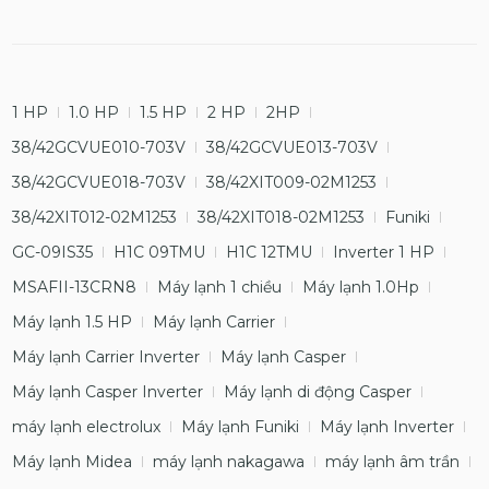
1 HP
1.0 HP
1.5 HP
2 HP
2HP
38/42GCVUE010-703V
38/42GCVUE013-703V
38/42GCVUE018-703V
38/42XIT009-02M1253
38/42XIT012-02M1253
38/42XIT018-02M1253
Funiki
GC-09IS35
H1C 09TMU
H1C 12TMU
Inverter 1 HP
MSAFII-13CRN8
Máy lạnh 1 chiều
Máy lạnh 1.0Hp
Máy lạnh 1.5 HP
Máy lạnh Carrier
Máy lạnh Carrier Inverter
Máy lạnh Casper
Máy lạnh Casper Inverter
Máy lạnh di động Casper
máy lạnh electrolux
Máy lạnh Funiki
Máy lạnh Inverter
Máy lạnh Midea
máy lạnh nakagawa
máy lạnh âm trần