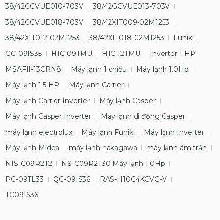
38/42GCVUE010-703V
38/42GCVUE013-703V
38/42GCVUE018-703V
38/42XIT009-02M1253
38/42XIT012-02M1253
38/42XIT018-02M1253
Funiki
GC-09IS35
H1C 09TMU
H1C 12TMU
Inverter 1 HP
MSAFII-13CRN8
Máy lạnh 1 chiều
Máy lạnh 1.0Hp
Máy lạnh 1.5 HP
Máy lạnh Carrier
Máy lạnh Carrier Inverter
Máy lạnh Casper
Máy lạnh Casper Inverter
Máy lạnh di động Casper
máy lạnh electrolux
Máy lạnh Funiki
Máy lạnh Inverter
Máy lạnh Midea
máy lạnh nakagawa
máy lạnh âm trần
NIS-C09R2T2
NS-C09R2T30 Máy lạnh 1.0Hp
PC-09TL33
QC-09IS36
RAS-H10C4KCVG-V
TC09IS36