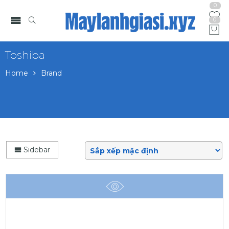
0
0
Toshiba
Home
Brand
Sidebar