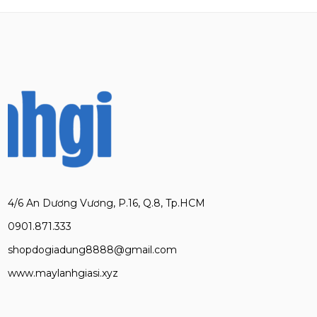
4/6 An Dương Vương, P.16, Q.8, Tp.HCM
0901.871.333
shopdogiadung8888@gmail.com
www.maylanhgiasi.xyz