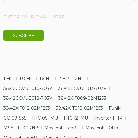
1 HP
1.0 HP
1.5 HP
2 HP
2HP
38/42GCVUE010-703V
38/42GCVUE013-703V
38/42GCVUE018-703V
38/42XIT009-02M1253
38/42XIT012-02M1253
38/42XIT018-02M1253
Funiki
GC-09IS35
H1C 09TMU
H1C 12TMU
Inverter 1 HP
MSAFII-13CRN8
Máy lạnh 1 chiều
Máy lạnh 1.0Hp
Máy lạnh 1.5 HP
Máy lạnh Carrier