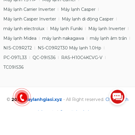
Máy lạnh Carrier Inverter
Máy lạnh Casper
Máy lạnh Casper Inverter
Máy lạnh di động Casper
máy lạnh electrolux
Máy lạnh Funiki
Máy lạnh Inverter
Máy lạnh Midea
máy lạnh nakagawa
máy lạnh âm trần
NIS-C09R2T2
NS-C09R2T30 Máy lạnh 1.0Hp
PC-09TL33
QC-09IS36
RAS-H10C4KCVG-V
TC09IS36
©
2023
Maylanhgiasi.xyz
- All Right reserved.
Chính sách
bảo mật
|
Quy định sử dụng