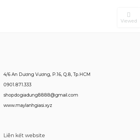
Viewed
4/6 An Dương Vương, P.16, Q.8, Tp.HCM
0901.871.333
shopdogiadung8888@gmail.com
www.maylanhgiasi.xyz
Liên kết website