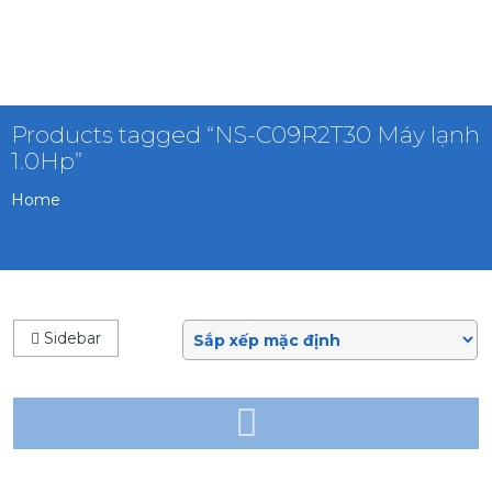
Products tagged “NS-C09R2T30 Máy lạnh
1.0Hp”
Home
Sidebar