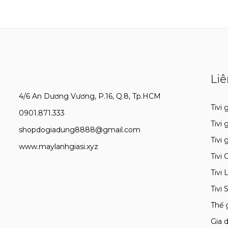
Liê
4/6 An Dương Vương, P.16, Q.8, Tp.HCM
Tivi g
0901.871.333
Tivi 
shopdogiadung8888@gmail.com
Tivi 
www.maylanhgiasi.xyz
Tivi 
Tivi 
Tivi
Thế 
Gia d