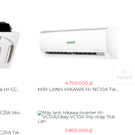
Viewed
4.700.000
₫
Máy Lạnh Âm Trần Hikawa HI-CC30M 3HP Tiêu Chuẩn
MÁY LẠNH HIKAWA HI-NC10A Tiêu Chuẩn 1Hp Thái Lan
5.800.000
₫
MÁY LẠNH HIKAWA HI-NC25A Tiêu Chuẩn 2.5Hp Thái Lan