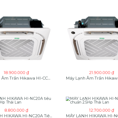
18.900.000
₫
21.900.000
₫
Máy Lạnh Âm Trần Hikawa HI-CC25M 2.5HP Tiêu Chuẩn
8.800.000
₫
12.700.000
₫
MÁY LẠNH HIKAWA HI-NC20A Tiêu Chuẩn 2Hp Thái Lan