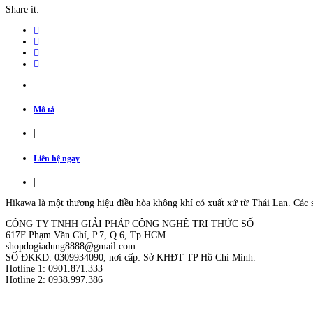
Hikawa
Share it:
HI-
CC20M
2HP
tiêu
chuẩn
quantity
Mô tả
|
Liên hệ ngay
|
Hikawa là một thương hiệu điều hòa không khí có xuất xứ từ Thái Lan. Các 
CÔNG TY TNHH GIẢI PHÁP CÔNG NGHỆ TRI THỨC SỐ
617F Phạm Văn Chí, P.7, Q.6, Tp.HCM
shopdogiadung8888@gmail.com
SỐ ĐKKD: 0309934090, nơi cấp: Sở KHĐT TP Hồ Chí Minh.
Hotline 1: 0901.871.333
Hotline 2: 0938.997.386