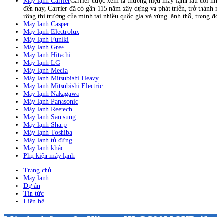
Máy lạnh Carrier
Carrier được xem là thương hiệu máy lạnh lâu đời nh
đến nay, Carrier đã có gần 115 năm xây dựng và phát triển, trở thành
rộng thị trường của mình tại nhiều quốc gia và vùng lãnh thổ, trong 
Máy lạnh Casper
Máy lạnh Electrolux
Máy lạnh Funiki
Máy lạnh Gree
Máy lạnh Hitachi
Máy lạnh LG
Máy lạnh Media
Máy lạnh Mitsubishi Heavy
Máy lạnh Mitsubishi Electric
Máy lạnh Nakagawa
Máy lạnh Panasonic
Máy lạnh Reetech
Máy lạnh Samsung
Máy lạnh Sharp
Máy lạnh Toshiba
Máy lạnh tủ đứng
Máy lạnh khác
Phụ kiện máy lạnh
Trang chủ
Máy lạnh
Dự án
Tin tức
Liên hệ