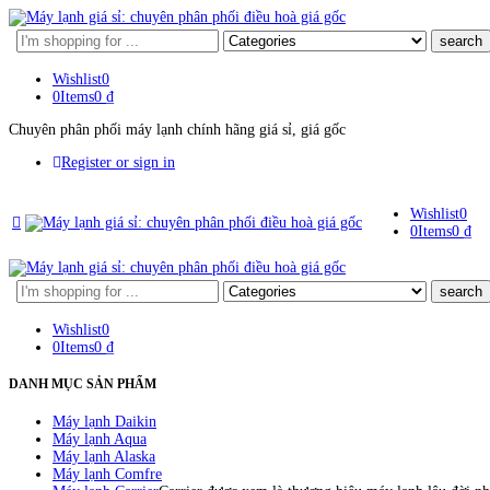
Search
here
Wishlist
0
0
Items
0
₫
Chuyên phân phối máy lạnh chính hãng giá sỉ, giá gốc
Register or sign in
Wishlist
0
0
Items
0
₫
Search
here
Wishlist
0
0
Items
0
₫
DANH MỤC SẢN PHẨM
Máy lạnh Daikin
Máy lạnh Aqua
Máy lạnh Alaska
Máy lạnh Comfre