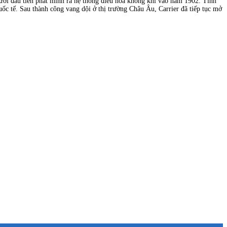
người đầu tiên phát minh ra hệ thống điều hòa không khí vào năm 1902. Tính
uốc tế. Sau thành công vang dội ở thị trường Châu Âu, Carrier đã tiếp tục mở