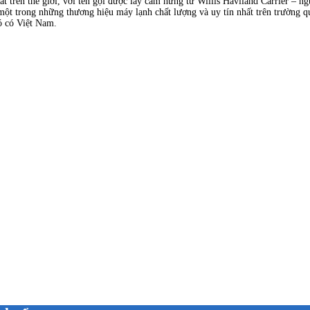
ất trên thế giới, với tên gọi được lấy cảm hứng từ Willis Haviland Carrier – 
 một trong những thương hiệu máy lạnh chất lượng và uy tín nhất trên trường q
đó có Việt Nam.