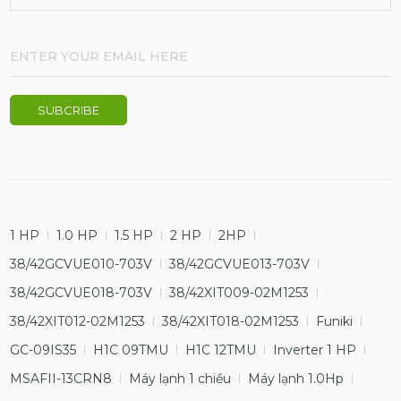
1 HP
1.0 HP
1.5 HP
2 HP
2HP
38/42GCVUE010-703V
38/42GCVUE013-703V
38/42GCVUE018-703V
38/42XIT009-02M1253
38/42XIT012-02M1253
38/42XIT018-02M1253
Funiki
GC-09IS35
H1C 09TMU
H1C 12TMU
Inverter 1 HP
MSAFII-13CRN8
Máy lạnh 1 chiều
Máy lạnh 1.0Hp