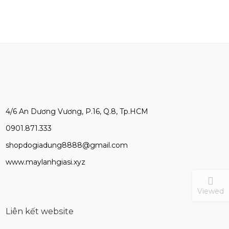
4/6 An Dương Vương, P.16, Q.8, Tp.HCM
0901.871.333
shopdogiadung8888@gmail.com
www.maylanhgiasi.xyz
Viewed
Liên kết website