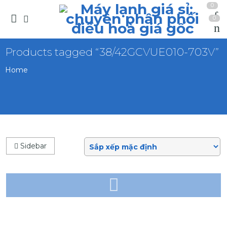
0
0
Products tagged “38/42GCVUE010-703V”
Home
Sidebar