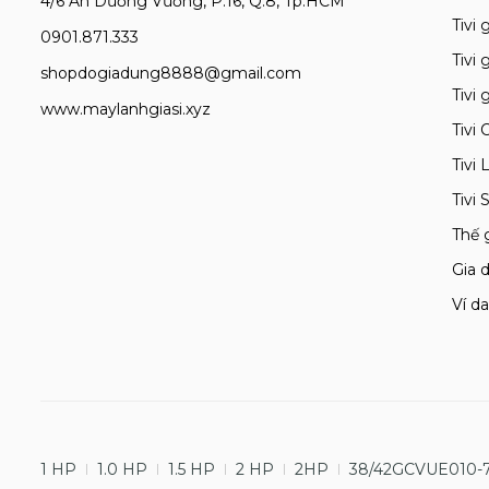
4/6 An Dương Vương, P.16, Q.8, Tp.HCM
Tivi g
0901.871.333
Tivi 
shopdogiadung8888@gmail.com
Tivi 
www.maylanhgiasi.xyz
Tivi 
Tivi 
Tivi
Thế 
Gia d
Ví da
1 HP
1.0 HP
1.5 HP
2 HP
2HP
38/42GCVUE010-