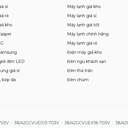
iá sỉ
Máy lạnh giá kho
giá rẻ
Máy lạnh giá sỉ
giá kho
Máy lạnh giá tốt
Casper
Máy lạnh chính hãng
LG
Máy lạnh giá rẻ
 Samsung
Điện máy giá kho
giới đèn LED
Đèn ngủ khách sạn
ụng giá sỉ
Đèn thả trần
, bóp da
Đèn chùm
703V
38/42GCVUE013-703V
38/42GCVUE018-703V
38/42