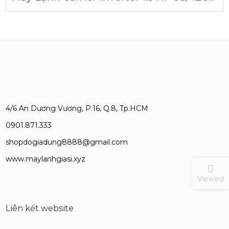
4/6 An Dương Vương, P.16, Q.8, Tp.HCM
0901.871.333
shopdogiadung8888@gmail.com
www.maylanhgiasi.xyz
Viewed
Liên kết website