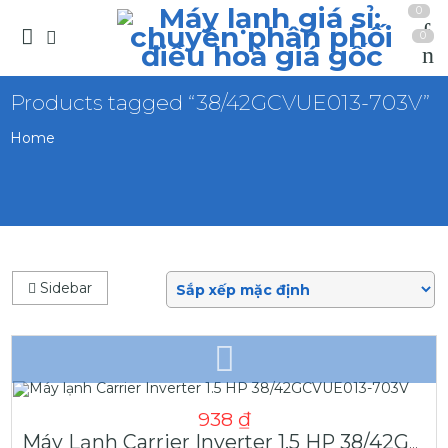
0
0
Products tagged “38/42GCVUE013-703V”
Home
Sidebar
938
₫
Máy Lạnh Carrier Inverter 1.5 HP 38/42GCVUE013-703V