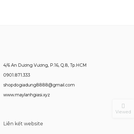
4/6 An Dương Vương, P.16, Q.8, Tp.HCM
0901.871.333
shopdogiadung8888@gmail.com
www.maylanhgiasi.xyz
Viewed
Liên kết website