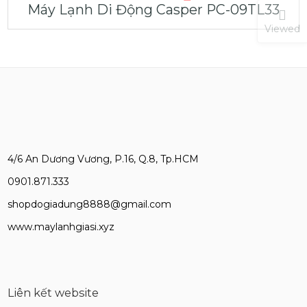
Máy Lạnh Di Động Casper PC-09TL33
Viewed
4/6 An Dương Vương, P.16, Q.8, Tp.HCM
0901.871.333
shopdogiadung8888@gmail.com
www.maylanhgiasi.xyz
Liên kết website