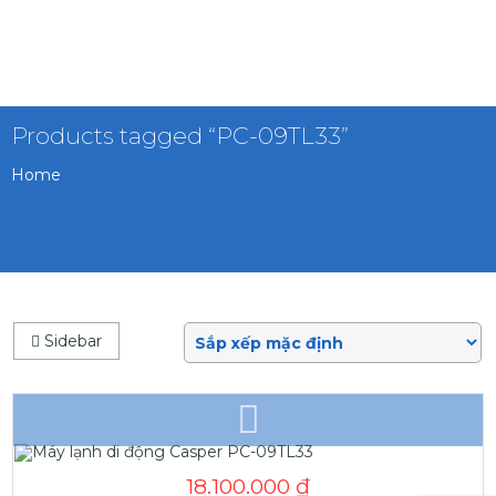
Products tagged “PC-09TL33”
Home
Sidebar
18.100.000
₫