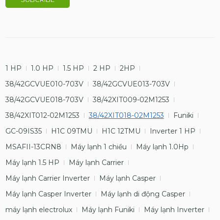
1 HP
1.0 HP
1.5 HP
2 HP
2HP
38/42GCVUE010-703V
38/42GCVUE013-703V
38/42GCVUE018-703V
38/42XIT009-02M1253
38/42XIT012-02M1253
38/42XIT018-02M1253
Funiki
GC-09IS35
H1C 09TMU
H1C 12TMU
Inverter 1 HP
MSAFII-13CRN8
Máy lạnh 1 chiều
Máy lạnh 1.0Hp
Máy lạnh 1.5 HP
Máy lạnh Carrier
Máy lạnh Carrier Inverter
Máy lạnh Casper
Máy lạnh Casper Inverter
Máy lạnh di động Casper
máy lạnh electrolux
Máy lạnh Funiki
Máy lạnh Inverter