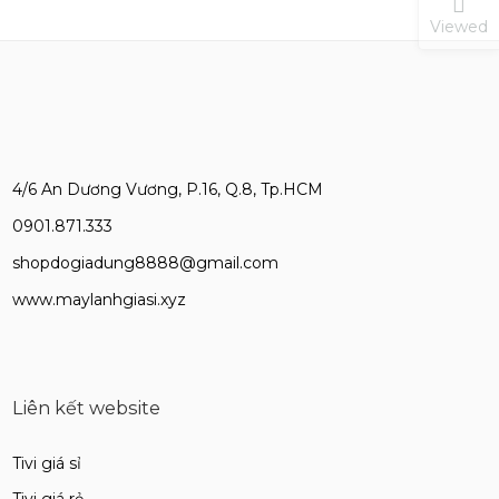
Viewed
4/6 An Dương Vương, P.16, Q.8, Tp.HCM
0901.871.333
shopdogiadung8888@gmail.com
www.maylanhgiasi.xyz
Liên kết website
Tivi giá sỉ
Tivi giá rẻ