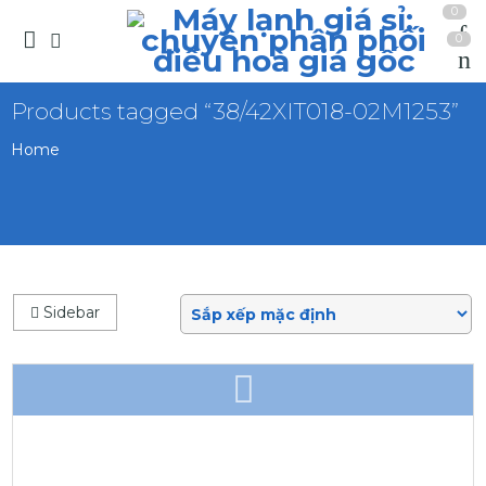
0
0
Products tagged “38/42XIT018-02M1253”
Home
Sidebar