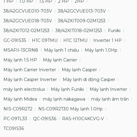
1 HP
1.0 HP
1.5 HP
2 HP
2HP
38/42GCVUE010-703V
38/42GCVUE013-703V
38/42GCVUE018-703V
38/42XIT009-02M1253
38/42XIT012-02M1253
38/42XIT018-02M1253
Funiki
GC-09IS35
H1C 09TMU
H1C 12TMU
Inverter 1 HP
MSAFII-13CRN8
Máy lạnh 1 chiều
Máy lạnh 1.0Hp
Máy lạnh 1.5 HP
Máy lạnh Carrier
Máy lạnh Carrier Inverter
Máy lạnh Casper
Máy lạnh Casper Inverter
Máy lạnh di động Casper
máy lạnh electrolux
Máy lạnh Funiki
Máy lạnh Inverter
Máy lạnh Midea
máy lạnh nakagawa
máy lạnh âm trần
NIS-C09R2T2
NS-C09R2T30 Máy lạnh 1.0Hp
PC-09TL33
QC-09IS36
RAS-H10C4KCVG-V
TC09IS36