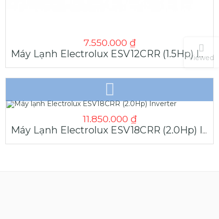
7.550.000
₫
Máy Lạnh Electrolux ESV12CRR (1.5Hp) Inverter
Viewed
11.850.000
₫
Máy Lạnh Electrolux ESV18CRR (2.0Hp) Inverter