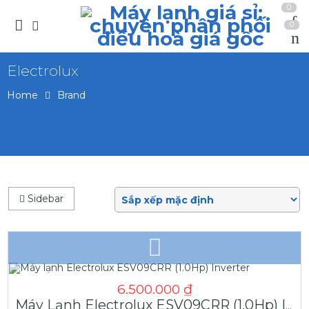
0
0
Electrolux
Home
Brand
Sidebar
6.500.000
₫
Máy Lạnh Electrolux ESV09CRR (1.0Hp) Inverter