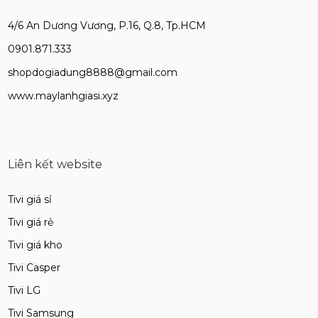
4/6 An Dương Vương, P.16, Q.8, Tp.HCM
0901.871.333
shopdogiadung8888@gmail.com
www.maylanhgiasi.xyz
Liên kết website
Tivi giá sỉ
Tivi giá rẻ
Tivi giá kho
Tivi Casper
Tivi LG
Tivi Samsung