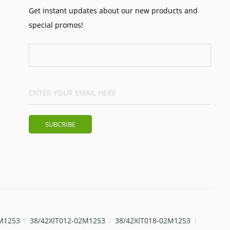
Get instant updates about our new products and
special promos!
M1253
38/42XIT012-02M1253
38/42XIT018-02M1253