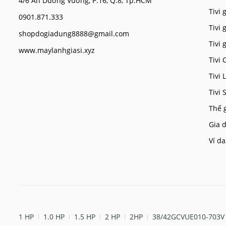
4/6 An Dương Vương, P.16, Q.8, Tp.HCM
Tivi g
0901.871.333
Tivi 
shopdogiadung8888@gmail.com
Tivi 
www.maylanhgiasi.xyz
Tivi 
Tivi 
Tivi
Thế 
Gia d
Ví da
1 HP
1.0 HP
1.5 HP
2 HP
2HP
38/42GCVUE010-703V