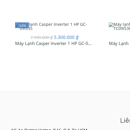
-34%
Giá
Giá
5.300.000
₫
7.990.000
₫
gốc
hiện
Máy Lạnh Casper Inverter 1 HP GC-09IS35
là:
tại
7.990.000 ₫.
là:
5.300.000 ₫.
Liê