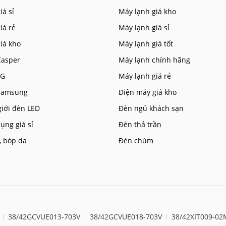
iá sỉ
Máy lạnh giá kho
giá rẻ
Máy lạnh giá sỉ
giá kho
Máy lạnh giá tốt
Casper
Máy lạnh chính hãng
LG
Máy lạnh giá rẻ
 Samsung
Điện máy giá kho
giới đèn LED
Đèn ngủ khách sạn
ụng giá sỉ
Đèn thả trần
, bóp da
Đèn chùm
38/42GCVUE013-703V
38/42GCVUE018-703V
38/42XIT009-02