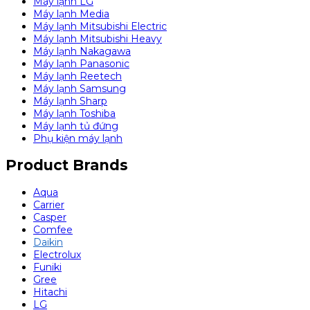
Máy lạnh LG
Máy lạnh Media
Máy lạnh Mitsubishi Electric
Máy lạnh Mitsubishi Heavy
Máy lạnh Nakagawa
Máy lạnh Panasonic
Máy lạnh Reetech
Máy lạnh Samsung
Máy lạnh Sharp
Máy lạnh Toshiba
Máy lạnh tủ đứng
Phụ kiện máy lạnh
Product Brands
Aqua
Carrier
Casper
Comfee
Daikin
Electrolux
Funiki
Gree
Hitachi
LG