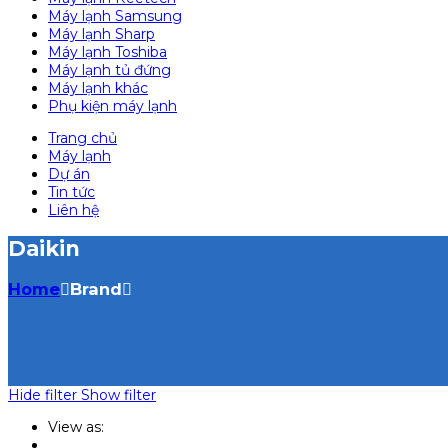
Máy lạnh Samsung
Máy lạnh Sharp
Máy lạnh Toshiba
Máy lạnh tủ đứng
Máy lạnh khác
Phụ kiện máy lạnh
Trang chủ
Máy lạnh
Dự án
Tin tức
Liên hệ
Daikin
Home
Brand
Hide filter
Show filter
View as: