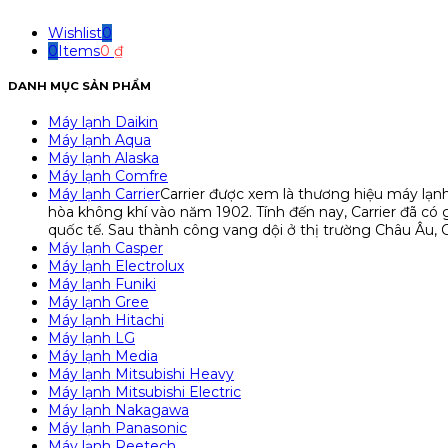
Wishlist
0
0
Items
0
₫
DANH MỤC SẢN PHẨM
Máy lạnh Daikin
Máy lạnh Aqua
Máy lạnh Alaska
Máy lạnh Comfre
Máy lạnh Carrier
Carrier được xem là thương hiệu máy lạnh 
hòa không khí vào năm 1902. Tính đến nay, Carrier đã có
quốc tế. Sau thành công vang dội ở thị trường Châu Âu, C
Máy lạnh Casper
Máy lạnh Electrolux
Máy lạnh Funiki
Máy lạnh Gree
Máy lạnh Hitachi
Máy lạnh LG
Máy lạnh Media
Máy lạnh Mitsubishi Heavy
Máy lạnh Mitsubishi Electric
Máy lạnh Nakagawa
Máy lạnh Panasonic
Máy lạnh Reetech