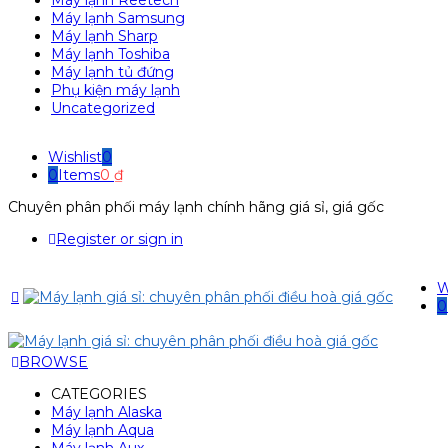
Máy lạnh Reetech
Máy lạnh Samsung
Máy lạnh Sharp
Máy lạnh Toshiba
Máy lạnh tủ đứng
Phụ kiện máy lạnh
Uncategorized
Wishlist
0
0
Items
0
₫
Chuyên phân phối máy lạnh chính hãng giá sỉ, giá gốc
Register or sign in
W
0
BROWSE
CATEGORIES
Máy lạnh Alaska
Máy lạnh Aqua