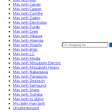
Máy lạnh Aux
Máy lạnh Carrier
Máy lạnh Casper
Máy lạnh Comfre
Máy lạnh Daikin
Máy lạnh Electrolux
Máy lạnh Funiki
Máy lạnh Gree
Máy lạnh Hikawa
Máy lạnh Hisense
Search
Máy lạnh Hitachi
here
Máy lạnh khác
Máy lạnh LG
Máy lạnh Media
Máy lạnh Mitsubishi Electric
Máy lạnh Mitsubishi Heavy
Máy lạnh Nakagawa
Máy lạnh Panasonic
Máy lạnh Reetech
Máy lạnh Samsung
Máy lạnh Sharp
Máy lạnh Toshiba
Máy lạnh tủ đứng
Phụ kiện máy lạnh
Uncategorized