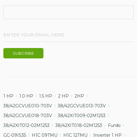
1 HP
1.0 HP
1.5 HP
2 HP
2HP
38/42GCVUE010-703V
38/42GCVUE013-703V
38/42GCVUE018-703V
38/42XIT009-02M1253
38/42XIT012-02M1253
38/42XIT018-02M1253
Funiki
GC-09IS35
H1C 09TMU
H1C 12TMU
Inverter 1 HP