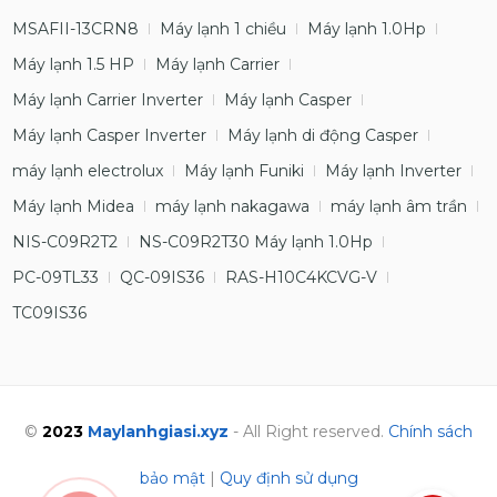
MSAFII-13CRN8
Máy lạnh 1 chiều
Máy lạnh 1.0Hp
Máy lạnh 1.5 HP
Máy lạnh Carrier
Máy lạnh Carrier Inverter
Máy lạnh Casper
Máy lạnh Casper Inverter
Máy lạnh di động Casper
máy lạnh electrolux
Máy lạnh Funiki
Máy lạnh Inverter
Máy lạnh Midea
máy lạnh nakagawa
máy lạnh âm trần
NIS-C09R2T2
NS-C09R2T30 Máy lạnh 1.0Hp
PC-09TL33
QC-09IS36
RAS-H10C4KCVG-V
TC09IS36
©
2023
Maylanhgiasi.xyz
- All Right reserved.
Chính sách
bảo mật
|
Quy định sử dụng