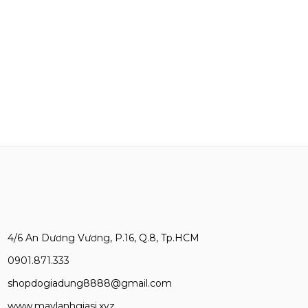
4/6 An Dương Vương, P.16, Q.8, Tp.HCM
0901.871.333
shopdogiadung8888@gmail.com
www.maylanhgiasi.xyz