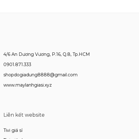
4/6 An Dương Vương, P.16, Q.8, Tp.HCM
0901.871.333
shopdogiadung8888@gmail.com
www.maylanhgiasi.xyz
Liên kết website
Tivi giá sỉ