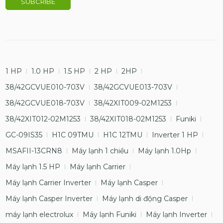
1 HP
1.0 HP
1.5 HP
2 HP
2HP
38/42GCVUE010-703V
38/42GCVUE013-703V
38/42GCVUE018-703V
38/42XIT009-02M1253
38/42XIT012-02M1253
38/42XIT018-02M1253
Funiki
GC-09IS35
H1C 09TMU
H1C 12TMU
Inverter 1 HP
MSAFII-13CRN8
Máy lạnh 1 chiều
Máy lạnh 1.0Hp
Máy lạnh 1.5 HP
Máy lạnh Carrier
Máy lạnh Carrier Inverter
Máy lạnh Casper
Máy lạnh Casper Inverter
Máy lạnh di động Casper
máy lạnh electrolux
Máy lạnh Funiki
Máy lạnh Inverter