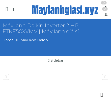
0
0
Máy lạnh Daikin Inverter 2 HP
FTKF50XVMV | Máy lạnh giá sỉ
Home
Máy lạnh Daikin
Sidebar