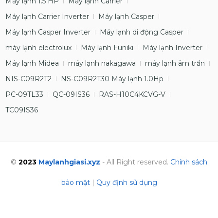
Máy lạnh 1.5 HP
Máy lạnh Carrier
Máy lạnh Carrier Inverter
Máy lạnh Casper
Máy lạnh Casper Inverter
Máy lạnh di động Casper
máy lạnh electrolux
Máy lạnh Funiki
Máy lạnh Inverter
Máy lạnh Midea
máy lạnh nakagawa
máy lạnh âm trần
NIS-C09R2T2
NS-C09R2T30 Máy lạnh 1.0Hp
PC-09TL33
QC-09IS36
RAS-H10C4KCVG-V
TC09IS36
©
2023
Maylanhgiasi.xyz
- All Right reserved.
Chính sách
bảo mật
|
Quy định sử dụng