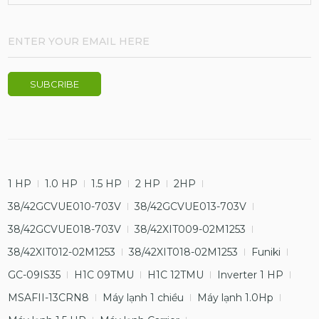
1 HP
1.0 HP
1.5 HP
2 HP
2HP
38/42GCVUE010-703V
38/42GCVUE013-703V
38/42GCVUE018-703V
38/42XIT009-02M1253
38/42XIT012-02M1253
38/42XIT018-02M1253
Funiki
GC-09IS35
H1C 09TMU
H1C 12TMU
Inverter 1 HP
MSAFII-13CRN8
Máy lạnh 1 chiều
Máy lạnh 1.0Hp