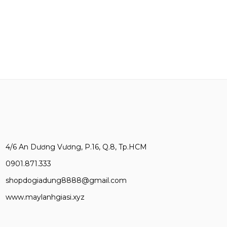
4/6 An Dương Vương, P.16, Q.8, Tp.HCM
0901.871.333
shopdogiadung8888@gmail.com
www.maylanhgiasi.xyz