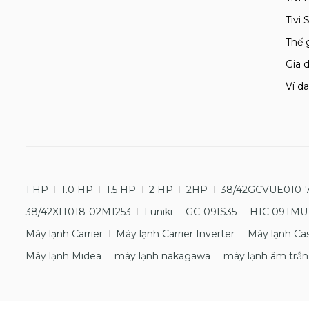
Tivi
Thế 
Gia d
Ví da
1 HP
1.0 HP
1.5 HP
2 HP
2HP
38/42GCVUE010-
38/42XIT018-02M1253
Funiki
GC-09IS35
H1C 09TMU
Máy lạnh Carrier
Máy lạnh Carrier Inverter
Máy lạnh Ca
Máy lạnh Midea
máy lạnh nakagawa
máy lạnh âm trần