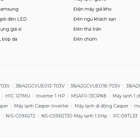
 Samsung
Điện máy giá kho
giới đèn LED
Đèn ngủ khách sạn
ụng giá sỉ
Đèn thả trần
, bóp da
Đèn chùm
703V
38/42GCVUE013-703V
38/42GCVUE018-703V
38/42
H1C 12TMU
Inverter 1 HP
MSAFII-13CRN8
Máy lạnh 1 c
sper
Máy lạnh Casper Inverter
Máy lạnh di động Casper
má
NIS-C09R2T2
NS-C09R2T30 Máy lạnh 1.0Hp
PC-09TL33