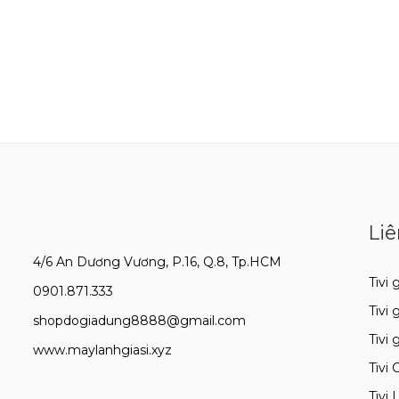
Liê
4/6 An Dương Vương, P.16, Q.8, Tp.HCM
Tivi g
0901.871.333
Tivi 
shopdogiadung8888@gmail.com
Tivi 
www.maylanhgiasi.xyz
Tivi 
Tivi 