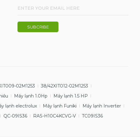
XIT009-02M1253
38/42XIT012-02M1253
hiều
Máy lạnh 1.0Hp
Máy lạnh 1.5 HP
y lạnh electrolux
Máy lạnh Funiki
Máy lạnh Inverter
QC-09IS36
RAS-H10C4KCVG-V
TC09IS36