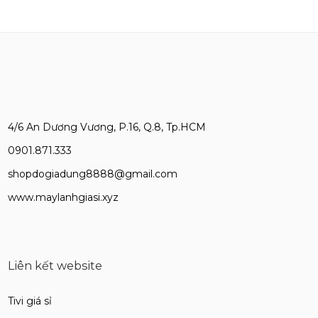
4/6 An Dương Vương, P.16, Q.8, Tp.HCM
0901.871.333
shopdogiadung8888@gmail.com
www.maylanhgiasi.xyz
Liên kết website
Tivi giá sỉ