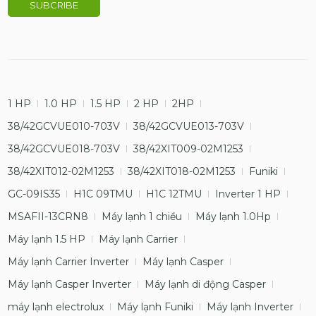
1 HP
1.0 HP
1.5 HP
2 HP
2HP
38/42GCVUE010-703V
38/42GCVUE013-703V
38/42GCVUE018-703V
38/42XIT009-02M1253
38/42XIT012-02M1253
38/42XIT018-02M1253
Funiki
GC-09IS35
H1C 09TMU
H1C 12TMU
Inverter 1 HP
MSAFII-13CRN8
Máy lạnh 1 chiều
Máy lạnh 1.0Hp
Máy lạnh 1.5 HP
Máy lạnh Carrier
Máy lạnh Carrier Inverter
Máy lạnh Casper
Máy lạnh Casper Inverter
Máy lạnh di động Casper
máy lạnh electrolux
Máy lạnh Funiki
Máy lạnh Inverter