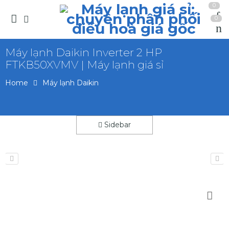
0
0
Máy lạnh Daikin Inverter 2 HP
FTKB50XVMV | Máy lạnh giá sỉ
Home
Máy lạnh Daikin
Sidebar