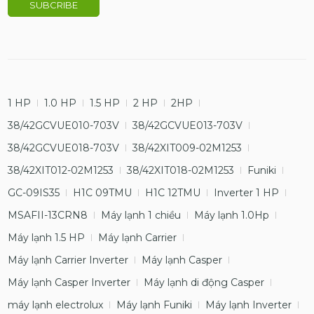
1 HP
1.0 HP
1.5 HP
2 HP
2HP
38/42GCVUE010-703V
38/42GCVUE013-703V
38/42GCVUE018-703V
38/42XIT009-02M1253
38/42XIT012-02M1253
38/42XIT018-02M1253
Funiki
GC-09IS35
H1C 09TMU
H1C 12TMU
Inverter 1 HP
MSAFII-13CRN8
Máy lạnh 1 chiều
Máy lạnh 1.0Hp
Máy lạnh 1.5 HP
Máy lạnh Carrier
Máy lạnh Carrier Inverter
Máy lạnh Casper
Máy lạnh Casper Inverter
Máy lạnh di động Casper
máy lạnh electrolux
Máy lạnh Funiki
Máy lạnh Inverter