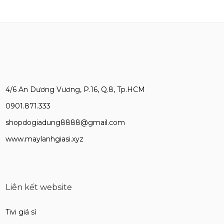
4/6 An Dương Vương, P.16, Q.8, Tp.HCM
0901.871.333
shopdogiadung8888@gmail.com
www.maylanhgiasi.xyz
Liên kết website
Tivi giá sỉ