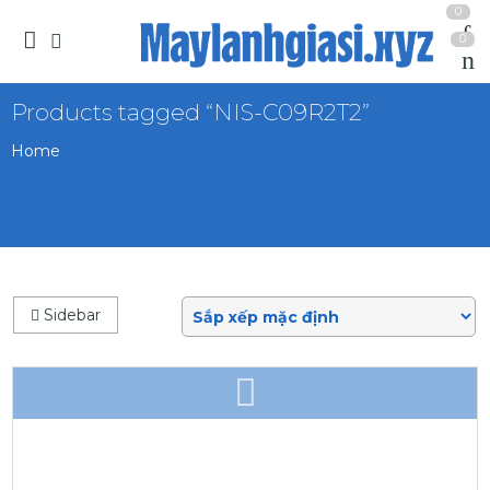
0
0
Products tagged “NIS-C09R2T2”
Home
Sidebar