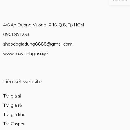
4/6 An Dương Vương, P.16, Q.8, Tp.HCM
0901.871.333
shopdogiadung8888@gmail.com
www.maylanhgiasi.xyz
Liên kết website
Tivi giá sỉ
Tivi giá rẻ
Tivi giá kho
Tivi Casper