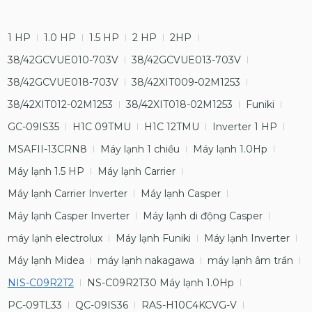
1 HP
1.0 HP
1.5 HP
2 HP
2HP
38/42GCVUE010-703V
38/42GCVUE013-703V
38/42GCVUE018-703V
38/42XIT009-02M1253
38/42XIT012-02M1253
38/42XIT018-02M1253
Funiki
GC-09IS35
H1C 09TMU
H1C 12TMU
Inverter 1 HP
MSAFII-13CRN8
Máy lạnh 1 chiều
Máy lạnh 1.0Hp
Máy lạnh 1.5 HP
Máy lạnh Carrier
Máy lạnh Carrier Inverter
Máy lạnh Casper
Máy lạnh Casper Inverter
Máy lạnh di động Casper
máy lạnh electrolux
Máy lạnh Funiki
Máy lạnh Inverter
Máy lạnh Midea
máy lạnh nakagawa
máy lạnh âm trần
NIS-C09R2T2
NS-C09R2T30 Máy lạnh 1.0Hp
PC-09TL33
QC-09IS36
RAS-H10C4KCVG-V