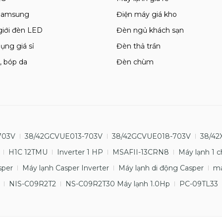
 Samsung
Điện máy giá kho
giới đèn LED
Đèn ngủ khách sạn
ụng giá sỉ
Đèn thả trần
, bóp da
Đèn chùm
703V
38/42GCVUE013-703V
38/42GCVUE018-703V
38/42
H1C 12TMU
Inverter 1 HP
MSAFII-13CRN8
Máy lạnh 1 c
sper
Máy lạnh Casper Inverter
Máy lạnh di động Casper
má
NIS-C09R2T2
NS-C09R2T30 Máy lạnh 1.0Hp
PC-09TL33