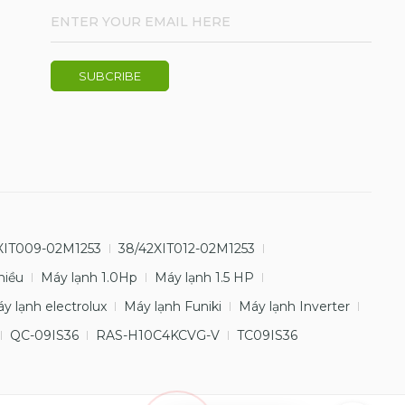
XIT009-02M1253
38/42XIT012-02M1253
hiều
Máy lạnh 1.0Hp
Máy lạnh 1.5 HP
y lạnh electrolux
Máy lạnh Funiki
Máy lạnh Inverter
QC-09IS36
RAS-H10C4KCVG-V
TC09IS36