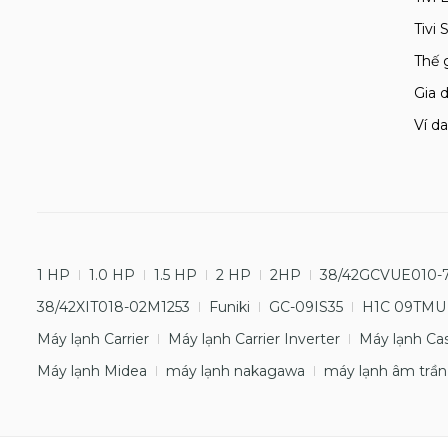
Tivi
Thế 
Gia d
Ví da
1 HP
1.0 HP
1.5 HP
2 HP
2HP
38/42GCVUE010-
38/42XIT018-02M1253
Funiki
GC-09IS35
H1C 09TMU
Máy lạnh Carrier
Máy lạnh Carrier Inverter
Máy lạnh Ca
Máy lạnh Midea
máy lạnh nakagawa
máy lạnh âm trần