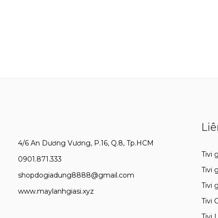
Liê
4/6 An Dương Vương, P.16, Q.8, Tp.HCM
Tivi g
0901.871.333
Tivi 
shopdogiadung8888@gmail.com
Tivi 
www.maylanhgiasi.xyz
Tivi 
Tivi 