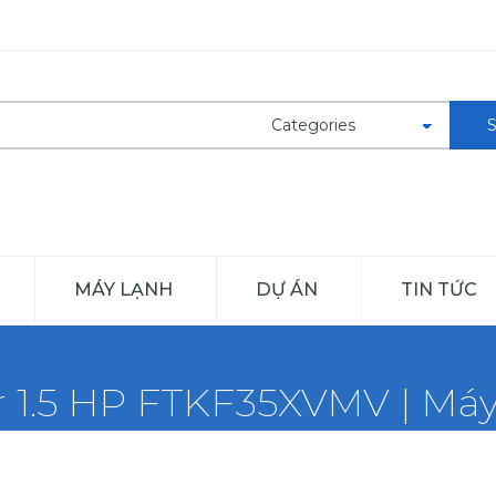
MÁY LẠNH
DỰ ÁN
TIN TỨC
r 1.5 HP FTKF35XVMV | Máy 