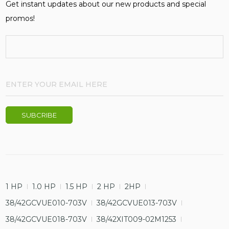
Get instant updates about our new products and special
promos!
1 HP
1.0 HP
1.5 HP
2 HP
2HP
38/42GCVUE010-703V
38/42GCVUE013-703V
38/42GCVUE018-703V
38/42XIT009-02M1253