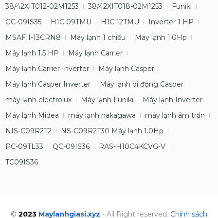
38/42XIT012-02M1253
38/42XIT018-02M1253
Funiki
GC-09IS35
H1C 09TMU
H1C 12TMU
Inverter 1 HP
MSAFII-13CRN8
Máy lạnh 1 chiều
Máy lạnh 1.0Hp
Máy lạnh 1.5 HP
Máy lạnh Carrier
Máy lạnh Carrier Inverter
Máy lạnh Casper
Máy lạnh Casper Inverter
Máy lạnh di động Casper
máy lạnh electrolux
Máy lạnh Funiki
Máy lạnh Inverter
Máy lạnh Midea
máy lạnh nakagawa
máy lạnh âm trần
NIS-C09R2T2
NS-C09R2T30 Máy lạnh 1.0Hp
PC-09TL33
QC-09IS36
RAS-H10C4KCVG-V
TC09IS36
©
2023
Maylanhgiasi.xyz
- All Right reserved.
Chính sách