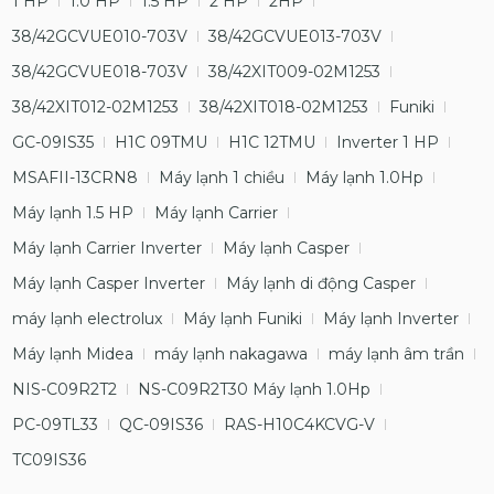
1 HP
1.0 HP
1.5 HP
2 HP
2HP
38/42GCVUE010-703V
38/42GCVUE013-703V
38/42GCVUE018-703V
38/42XIT009-02M1253
38/42XIT012-02M1253
38/42XIT018-02M1253
Funiki
GC-09IS35
H1C 09TMU
H1C 12TMU
Inverter 1 HP
MSAFII-13CRN8
Máy lạnh 1 chiều
Máy lạnh 1.0Hp
Máy lạnh 1.5 HP
Máy lạnh Carrier
Máy lạnh Carrier Inverter
Máy lạnh Casper
Máy lạnh Casper Inverter
Máy lạnh di động Casper
máy lạnh electrolux
Máy lạnh Funiki
Máy lạnh Inverter
Máy lạnh Midea
máy lạnh nakagawa
máy lạnh âm trần
NIS-C09R2T2
NS-C09R2T30 Máy lạnh 1.0Hp
PC-09TL33
QC-09IS36
RAS-H10C4KCVG-V
TC09IS36