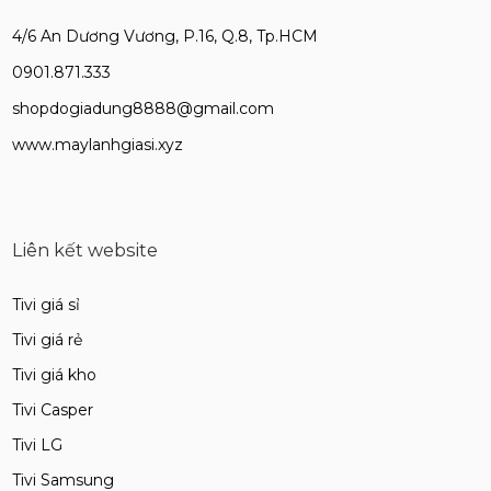
4/6 An Dương Vương, P.16, Q.8, Tp.HCM
0901.871.333
shopdogiadung8888@gmail.com
www.maylanhgiasi.xyz
Liên kết website
Tivi giá sỉ
Tivi giá rẻ
Tivi giá kho
Tivi Casper
Tivi LG
Tivi Samsung