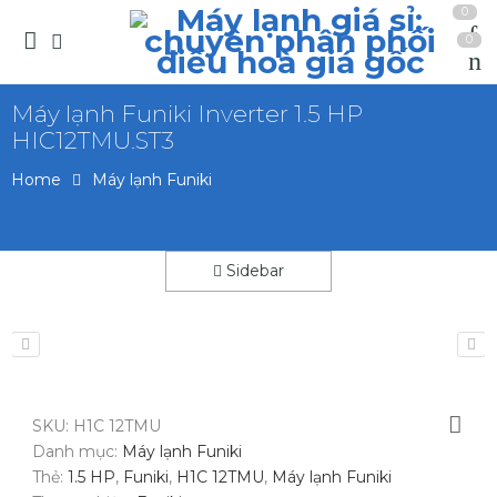
0
0
Máy lạnh Funiki Inverter 1.5 HP
HIC12TMU.ST3
Home
Máy lạnh Funiki
Sidebar
SKU:
H1C 12TMU
Danh mục:
Máy lạnh Funiki
Thẻ:
1.5 HP
,
Funiki
,
H1C 12TMU
,
Máy lạnh Funiki