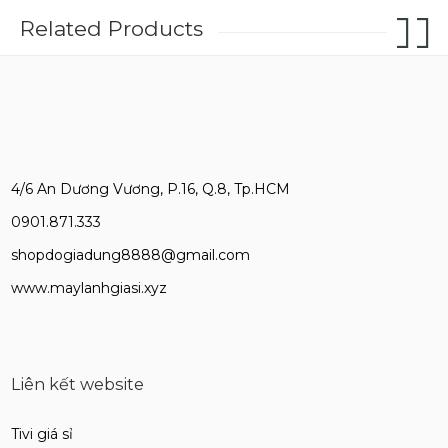
Related Products
4/6 An Dương Vương, P.16, Q.8, Tp.HCM
0901.871.333
shopdogiadung8888@gmail.com
www.maylanhgiasi.xyz
Liên kết website
Tivi giá sỉ