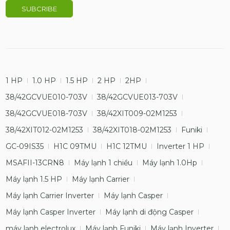
1 HP
1.0 HP
1.5 HP
2 HP
2HP
38/42GCVUE010-703V
38/42GCVUE013-703V
38/42GCVUE018-703V
38/42XIT009-02M1253
38/42XIT012-02M1253
38/42XIT018-02M1253
Funiki
GC-09IS35
H1C 09TMU
H1C 12TMU
Inverter 1 HP
MSAFII-13CRN8
Máy lạnh 1 chiều
Máy lạnh 1.0Hp
Máy lạnh 1.5 HP
Máy lạnh Carrier
Máy lạnh Carrier Inverter
Máy lạnh Casper
Máy lạnh Casper Inverter
Máy lạnh di động Casper
máy lạnh electrolux
Máy lạnh Funiki
Máy lạnh Inverter