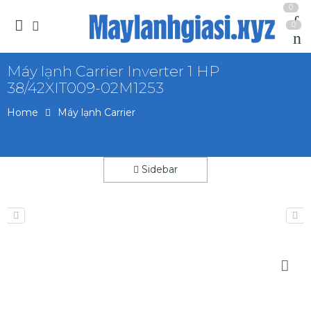
0
0
Máy lạnh Carrier Inverter 1 HP
38/42XIT009-02M1253
Home
Máy lạnh Carrier
Sidebar