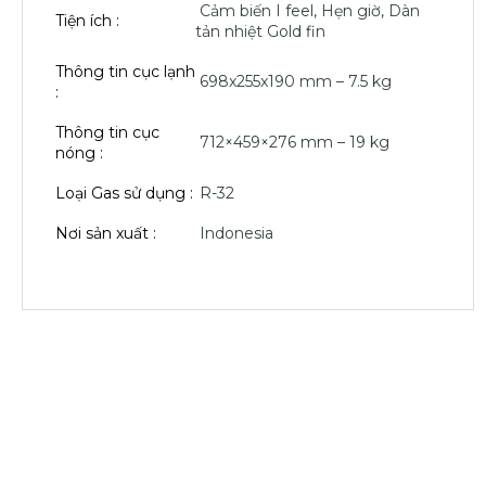
Cảm biến I feel, Hẹn giờ, Dàn
Tiện ích :
tản nhiệt Gold fin
Thông tin cục lạnh
698x255x190 mm – 7.5 kg
:
Thông tin cục
712×459×276 mm – 19 kg
nóng :
Loại Gas sử dụng :
R-32
Nơi sản xuất :
Indonesia