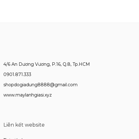
4/6 An Dương Vương, P.16, Q.8, Tp.HCM
0901.871.333
shopdogiadung8888@gmail.com
www.maylanhgiasi.xyz
Liên kết website