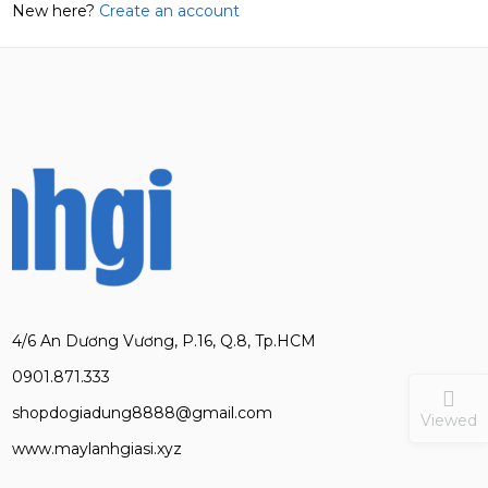
New here?
Create an account
4/6 An Dương Vương, P.16, Q.8, Tp.HCM
0901.871.333
shopdogiadung8888@gmail.com
Viewed
www.maylanhgiasi.xyz