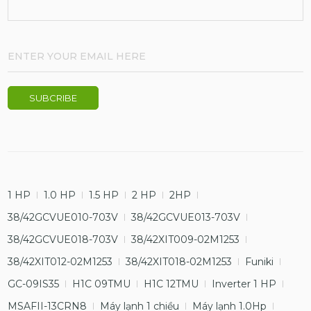
1 HP
1.0 HP
1.5 HP
2 HP
2HP
38/42GCVUE010-703V
38/42GCVUE013-703V
38/42GCVUE018-703V
38/42XIT009-02M1253
38/42XIT012-02M1253
38/42XIT018-02M1253
Funiki
GC-09IS35
H1C 09TMU
H1C 12TMU
Inverter 1 HP
MSAFII-13CRN8
Máy lạnh 1 chiều
Máy lạnh 1.0Hp