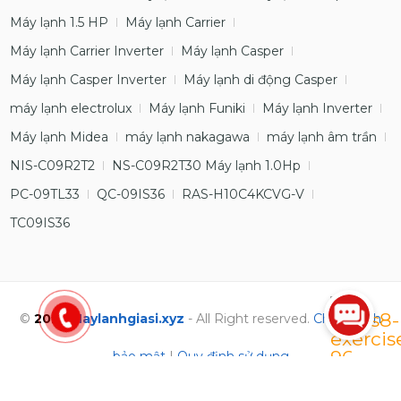
Máy lạnh 1.5 HP
Máy lạnh Carrier
Máy lạnh Carrier Inverter
Máy lạnh Casper
Máy lạnh Casper Inverter
Máy lạnh di động Casper
máy lạnh electrolux
Máy lạnh Funiki
Máy lạnh Inverter
Máy lạnh Midea
máy lạnh nakagawa
máy lạnh âm trần
NIS-C09R2T2
NS-C09R2T30 Máy lạnh 1.0Hp
PC-09TL33
QC-09IS36
RAS-H10C4KCVG-V
TC09IS36
©
2023
Maylanhgiasi.xyz
- All Right reserved.
Chính sách
bảo mật
|
Quy định sử dụng