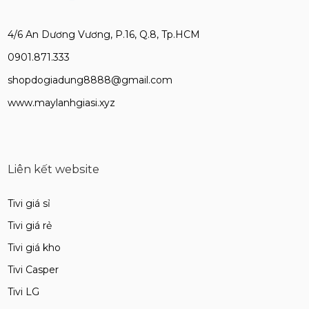
4/6 An Dương Vương, P.16, Q.8, Tp.HCM
0901.871.333
shopdogiadung8888@gmail.com
www.maylanhgiasi.xyz
Liên kết website
Tivi giá sỉ
Tivi giá rẻ
Tivi giá kho
Tivi Casper
Tivi LG