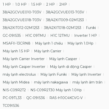
1 HP
1.0 HP
1.5 HP
2 HP
2HP
38/42GCVUE010-703V
38/42GCVUE013-703V
38/42GCVUE018-703V
38/42XIT009-02M1253
38/42XIT012-02M1253
38/42XIT018-02M1253
Funiki
GC-09IS35
H1C 09TMU
H1C 12TMU
Inverter 1 HP
MSAFII-13CRN8
Máy lạnh 1 chiều
Máy lạnh 1.0Hp
Máy lạnh 1.5 HP
Máy lạnh Carrier
Máy lạnh Carrier Inverter
Máy lạnh Casper
Máy lạnh Casper Inverter
Máy lạnh di động Casper
máy lạnh electrolux
Máy lạnh Funiki
Máy lạnh Inverter
Máy lạnh Midea
máy lạnh nakagawa
máy lạnh âm trần
NIS-C09R2T2
NS-C09R2T30 Máy lạnh 1.0Hp
PC-09TL33
QC-09IS36
RAS-H10C4KCVG-V
TC09IS36