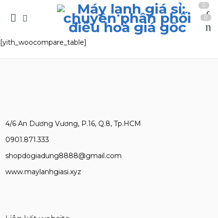
0
0
[yith_woocompare_table]
4/6 An Dương Vương, P.16, Q.8, Tp.HCM
0901.871.333
shopdogiadung8888@gmail.com
www.maylanhgiasi.xyz