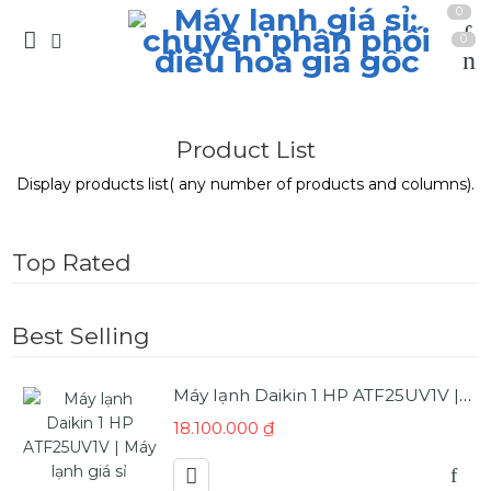
0
0
Product List
Display products list( any number of products and columns).
Top Rated
Best Selling
Máy lạnh Daikin 1 HP ATF25UV1V | Máy lạnh giá sỉ
18.100.000
₫