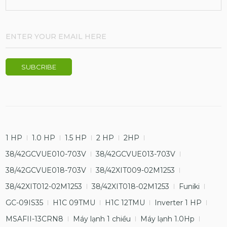
1 HP
1.0 HP
1.5 HP
2 HP
2HP
38/42GCVUE010-703V
38/42GCVUE013-703V
38/42GCVUE018-703V
38/42XIT009-02M1253
38/42XIT012-02M1253
38/42XIT018-02M1253
Funiki
GC-09IS35
H1C 09TMU
H1C 12TMU
Inverter 1 HP
MSAFII-13CRN8
Máy lạnh 1 chiều
Máy lạnh 1.0Hp