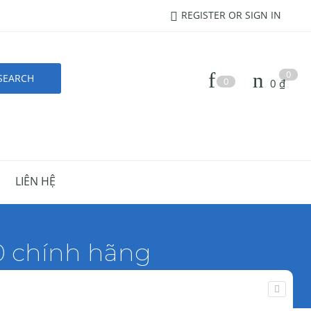
REGISTER OR SIGN IN
0
0
0
₫
LIÊN HỆ
0 chính hãng