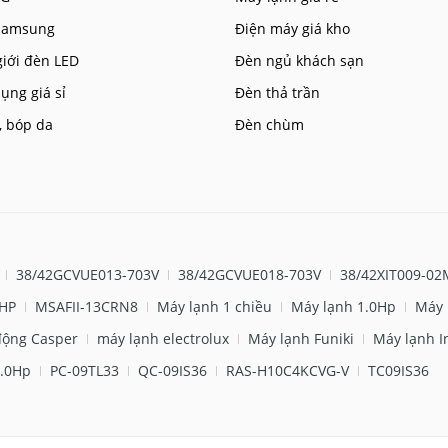
 Samsung
Điện máy giá kho
giới đèn LED
Đèn ngủ khách sạn
ụng giá sỉ
Đèn thả trần
, bóp da
Đèn chùm
38/42GCVUE013-703V
38/42GCVUE018-703V
38/42XIT009-02
 HP
MSAFII-13CRN8
Máy lạnh 1 chiều
Máy lạnh 1.0Hp
Máy 
động Casper
máy lạnh electrolux
Máy lạnh Funiki
Máy lạnh I
.0Hp
PC-09TL33
QC-09IS36
RAS-H10C4KCVG-V
TC09IS36