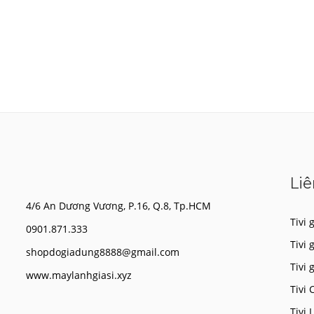
Liê
4/6 An Dương Vương, P.16, Q.8, Tp.HCM
Tivi g
0901.871.333
Tivi 
shopdogiadung8888@gmail.com
Tivi 
www.maylanhgiasi.xyz
Tivi 
Tivi 