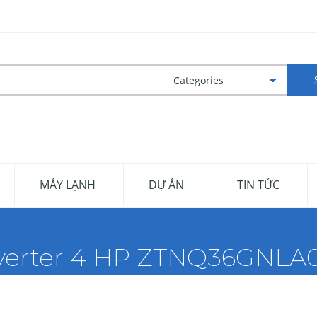
MÁY LẠNH
DỰ ÁN
TIN TỨC
nverter 4 HP ZTNQ36GNLA