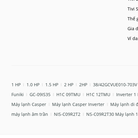
Tivi
Thế 
Gia d
Ví da
1 HP
1.0 HP
1.5 HP
2 HP
2HP
38/42GCVUE010-703V
Funiki
GC-09IS35
H1C 09TMU
H1C 12TMU
Inverter 1
Máy lạnh Casper
Máy lạnh Casper Inverter
Máy lạnh di 
máy lạnh âm trần
NIS-C09R2T2
NS-C09R2T30 Máy lạnh 1