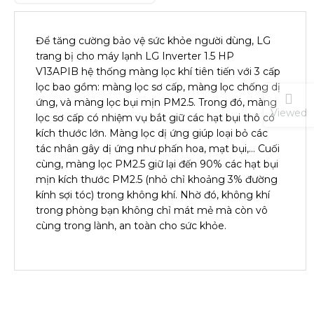
Để tăng cường bảo vệ sức khỏe người dùng, LG
trang bị cho máy lạnh LG Inverter 1.5 HP
V13APIB hệ thống màng lọc khí tiên tiến với 3 cấp
lọc bao gồm: màng lọc sơ cấp, màng lọc chống dị
ứng, và màng lọc bụi mịn PM2.5. Trong đó, màng
Viewed
lọc sơ cấp có nhiệm vụ bắt giữ các hạt bụi thô có
kích thước lớn. Màng lọc dị ứng giúp loại bỏ các
tác nhân gây dị ứng như phấn hoa, mạt bụi,… Cuối
cùng, màng lọc PM2.5 giữ lại đến 90% các hạt bụi
mịn kích thước PM2.5 (nhỏ chỉ khoảng 3% đường
kính sợi tóc) trong không khí. Nhờ đó, không khí
trong phòng bạn không chỉ mát mẻ mà còn vô
cùng trong lành, an toàn cho sức khỏe.