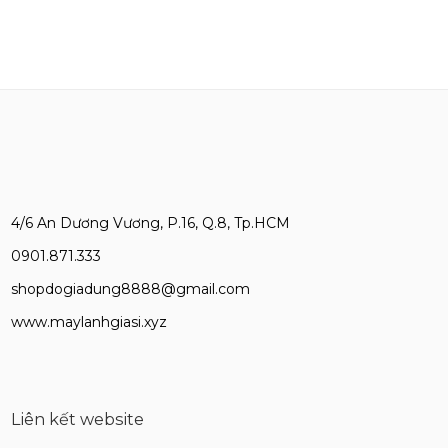
4/6 An Dương Vương, P.16, Q.8, Tp.HCM
0901.871.333
shopdogiadung8888@gmail.com
www.maylanhgiasi.xyz
Liên kết website