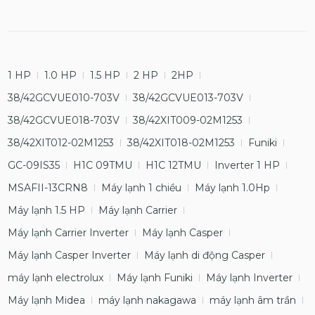
1 HP
1.0 HP
1.5 HP
2 HP
2HP
38/42GCVUE010-703V
38/42GCVUE013-703V
38/42GCVUE018-703V
38/42XIT009-02M1253
38/42XIT012-02M1253
38/42XIT018-02M1253
Funiki
GC-09IS35
H1C 09TMU
H1C 12TMU
Inverter 1 HP
MSAFII-13CRN8
Máy lạnh 1 chiều
Máy lạnh 1.0Hp
Máy lạnh 1.5 HP
Máy lạnh Carrier
Máy lạnh Carrier Inverter
Máy lạnh Casper
Máy lạnh Casper Inverter
Máy lạnh di động Casper
máy lạnh electrolux
Máy lạnh Funiki
Máy lạnh Inverter
Máy lạnh Midea
máy lạnh nakagawa
máy lạnh âm trần