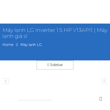
Máy lạnh LG Inverter 1.5 HP V13API1 | Máy
lạnh giá sỉ
Home
Máy lạnh LG
Sidebar