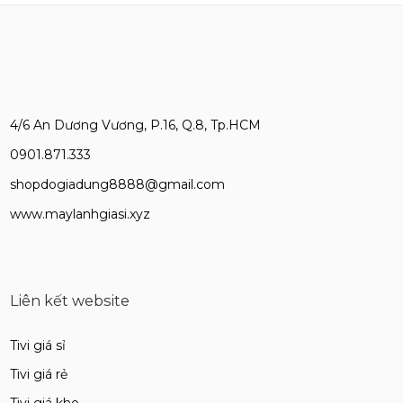
4/6 An Dương Vương, P.16, Q.8, Tp.HCM
0901.871.333
shopdogiadung8888@gmail.com
www.maylanhgiasi.xyz
Liên kết website
Tivi giá sỉ
Tivi giá rẻ
Tivi giá kho