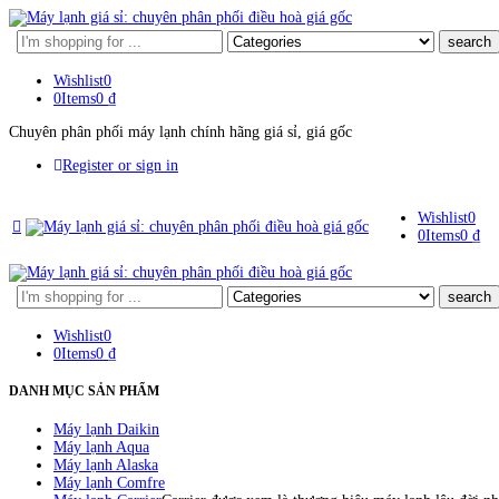
Search
here
Wishlist
0
0
Items
0
₫
Chuyên phân phối máy lạnh chính hãng giá sỉ, giá gốc
Register or sign in
Wishlist
0
0
Items
0
₫
Search
here
Wishlist
0
0
Items
0
₫
DANH MỤC SẢN PHẨM
Máy lạnh Daikin
Máy lạnh Aqua
Máy lạnh Alaska
Máy lạnh Comfre