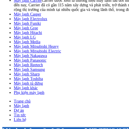
Máy lạnh Carrier
Carrier được xem là thương hiệu máy lạnh lâu đời nh
đến nay, Carrier đã có gần 115 năm xây dựng và phát triển, trở thành
rộng thị trường của mình tại nhiều quốc gia và vùng lãnh thổ, trong 
Máy lạnh Casper
Máy lạnh Electrolux
Máy lạnh Funiki
Máy lạnh Gree
Máy lạnh Hitachi
Máy lạnh LG
Máy lạnh Media
Máy lạnh Mitsubishi Heavy
Máy lạnh Mitsubishi Electric
Máy lạnh Nakagawa
Máy lạnh Panasonic
Máy lạnh Reetech
Máy lạnh Samsung
Máy lạnh Sharp
Máy lạnh Toshiba
Máy lạnh tủ đứng
Máy lạnh khác
Phụ kiện máy lạnh
Trang chủ
Máy lạnh
Dự án
Tin tức
Liên hệ