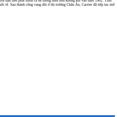
người đầu tiên phát minh ra hệ thống điều hòa không khí vào năm 1902. Tính
uốc tế. Sau thành công vang dội ở thị trường Châu Âu, Carrier đã tiếp tục mở