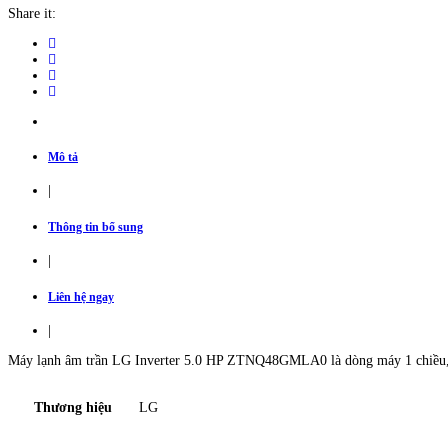
LG
Share it:
Inverter
5
HP
ZTNQ48GMLA0
giá
tốt
quantity
Mô tả
|
Thông tin bổ sung
|
Liên hệ ngay
|
Máy lạnh âm trần LG Inverter 5.0 HP ZTNQ48GMLA0 là dòng máy 1 chiều, có
Thương hiệu
LG