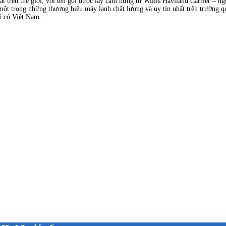
ất trên thế giới, với tên gọi được lấy cảm hứng từ Willis Haviland Carrier – 
 một trong những thương hiệu máy lạnh chất lượng và uy tín nhất trên trường q
đó có Việt Nam.