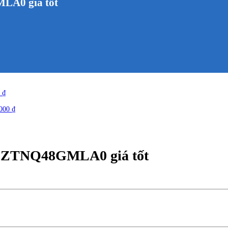
LA0 giá tốt
0
₫
.000
₫
HP ZTNQ48GMLA0 giá tốt