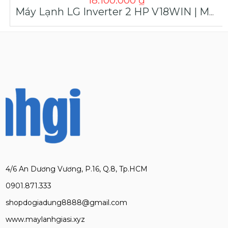
18.100.000
₫
Máy Lạnh LG Inverter 2 HP V18WIN | Máy Lạnh Giá Sỉ
4/6 An Dương Vương, P.16, Q.8, Tp.HCM
0901.871.333
shopdogiadung8888@gmail.com
www.maylanhgiasi.xyz