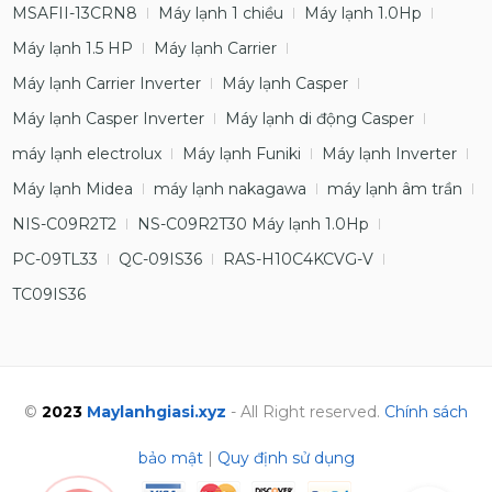
MSAFII-13CRN8
Máy lạnh 1 chiều
Máy lạnh 1.0Hp
Máy lạnh 1.5 HP
Máy lạnh Carrier
Máy lạnh Carrier Inverter
Máy lạnh Casper
Máy lạnh Casper Inverter
Máy lạnh di động Casper
máy lạnh electrolux
Máy lạnh Funiki
Máy lạnh Inverter
Máy lạnh Midea
máy lạnh nakagawa
máy lạnh âm trần
NIS-C09R2T2
NS-C09R2T30 Máy lạnh 1.0Hp
PC-09TL33
QC-09IS36
RAS-H10C4KCVG-V
TC09IS36
©
2023
Maylanhgiasi.xyz
- All Right reserved.
Chính sách
bảo mật
|
Quy định sử dụng