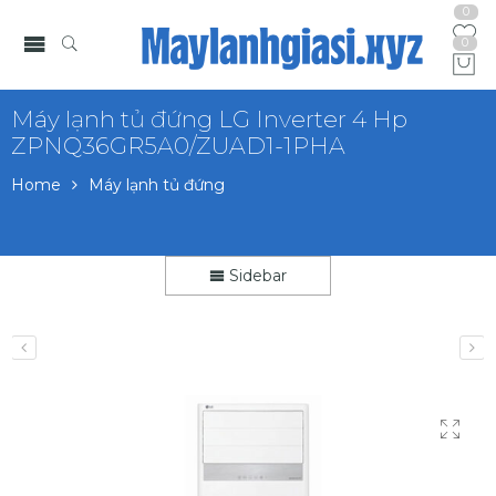
0
0
Máy lạnh tủ đứng LG Inverter 4 Hp
ZPNQ36GR5A0/ZUAD1-1PHA
Home
Máy lạnh tủ đứng
Sidebar