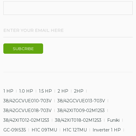
1 HP
1.0 HP
1.5 HP
2 HP
2HP
38/42GCVUE010-703V
38/42GCVUE013-703V
38/42GCVUE018-703V
38/42XIT009-02M1253
38/42XIT012-02M1253
38/42XIT018-02M1253
Funiki
GC-09IS35
H1C 09TMU
H1C 12TMU
Inverter 1 HP