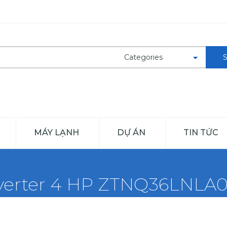
MÁY LẠNH
DỰ ÁN
TIN TỨC
nverter 4 HP ZTNQ36LNLA