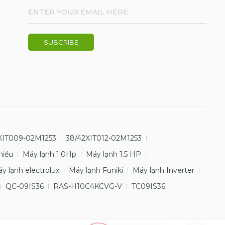
XIT009-02M1253
38/42XIT012-02M1253
hiều
Máy lạnh 1.0Hp
Máy lạnh 1.5 HP
y lạnh electrolux
Máy lạnh Funiki
Máy lạnh Inverter
QC-09IS36
RAS-H10C4KCVG-V
TC09IS36