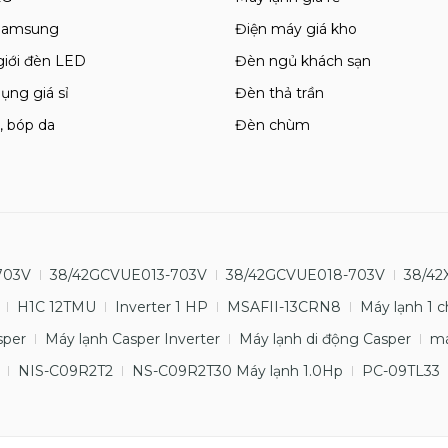
 Samsung
Điện máy giá kho
giới đèn LED
Đèn ngủ khách sạn
ụng giá sỉ
Đèn thả trần
, bóp da
Đèn chùm
703V
38/42GCVUE013-703V
38/42GCVUE018-703V
38/42
H1C 12TMU
Inverter 1 HP
MSAFII-13CRN8
Máy lạnh 1 c
sper
Máy lạnh Casper Inverter
Máy lạnh di động Casper
má
NIS-C09R2T2
NS-C09R2T30 Máy lạnh 1.0Hp
PC-09TL33