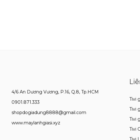
Liê
4/6 An Dương Vương, P.16, Q.8, Tp.HCM
Tivi g
0901.871.333
Tivi 
shopdogiadung8888@gmail.com
Tivi 
www.maylanhgiasi.xyz
Tivi 
Tivi 