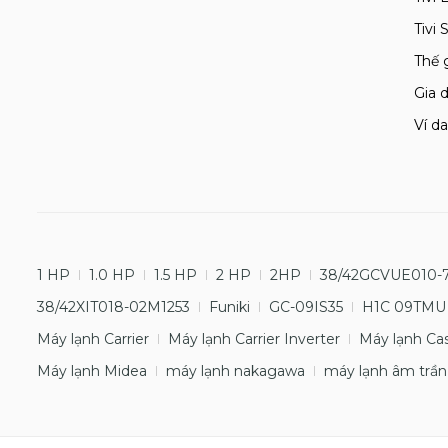
Tivi
Thế 
Gia d
Ví da
1 HP
1.0 HP
1.5 HP
2 HP
2HP
38/42GCVUE010-
38/42XIT018-02M1253
Funiki
GC-09IS35
H1C 09TMU
Máy lạnh Carrier
Máy lạnh Carrier Inverter
Máy lạnh Ca
Máy lạnh Midea
máy lạnh nakagawa
máy lạnh âm trần