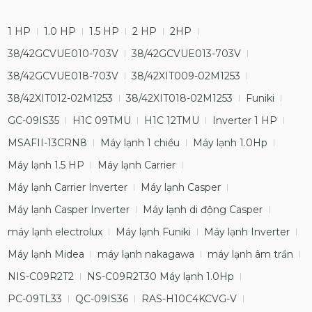
1 HP
1.0 HP
1.5 HP
2 HP
2HP
38/42GCVUE010-703V
38/42GCVUE013-703V
38/42GCVUE018-703V
38/42XIT009-02M1253
38/42XIT012-02M1253
38/42XIT018-02M1253
Funiki
GC-09IS35
H1C 09TMU
H1C 12TMU
Inverter 1 HP
MSAFII-13CRN8
Máy lạnh 1 chiều
Máy lạnh 1.0Hp
Máy lạnh 1.5 HP
Máy lạnh Carrier
Máy lạnh Carrier Inverter
Máy lạnh Casper
Máy lạnh Casper Inverter
Máy lạnh di động Casper
máy lạnh electrolux
Máy lạnh Funiki
Máy lạnh Inverter
Máy lạnh Midea
máy lạnh nakagawa
máy lạnh âm trần
NIS-C09R2T2
NS-C09R2T30 Máy lạnh 1.0Hp
PC-09TL33
QC-09IS36
RAS-H10C4KCVG-V