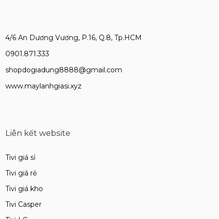
4/6 An Dương Vương, P.16, Q.8, Tp.HCM
0901.871.333
shopdogiadung8888@gmail.com
www.maylanhgiasi.xyz
Liên kết website
Tivi giá sỉ
Tivi giá rẻ
Tivi giá kho
Tivi Casper