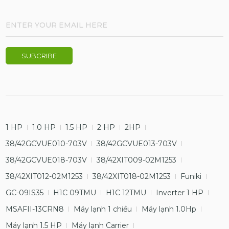
1 HP
1.0 HP
1.5 HP
2 HP
2HP
38/42GCVUE010-703V
38/42GCVUE013-703V
38/42GCVUE018-703V
38/42XIT009-02M1253
38/42XIT012-02M1253
38/42XIT018-02M1253
Funiki
GC-09IS35
H1C 09TMU
H1C 12TMU
Inverter 1 HP
MSAFII-13CRN8
Máy lạnh 1 chiều
Máy lạnh 1.0Hp
Máy lạnh 1.5 HP
Máy lạnh Carrier