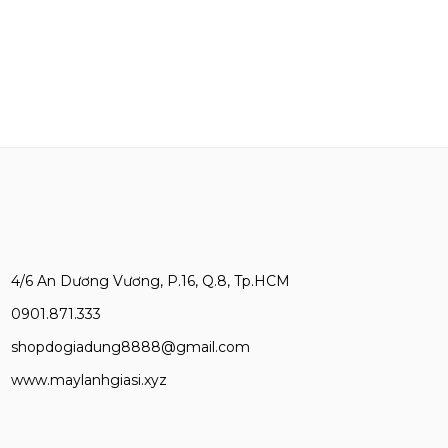
4/6 An Dương Vương, P.16, Q.8, Tp.HCM
0901.871.333
shopdogiadung8888@gmail.com
www.maylanhgiasi.xyz