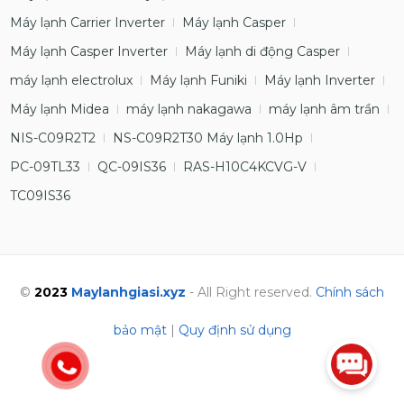
Máy lạnh Carrier Inverter
Máy lạnh Casper
Máy lạnh Casper Inverter
Máy lạnh di động Casper
máy lạnh electrolux
Máy lạnh Funiki
Máy lạnh Inverter
Máy lạnh Midea
máy lạnh nakagawa
máy lạnh âm trần
NIS-C09R2T2
NS-C09R2T30 Máy lạnh 1.0Hp
PC-09TL33
QC-09IS36
RAS-H10C4KCVG-V
TC09IS36
©
2023
Maylanhgiasi.xyz
- All Right reserved.
Chính sách
bảo mật
|
Quy định sử dụng