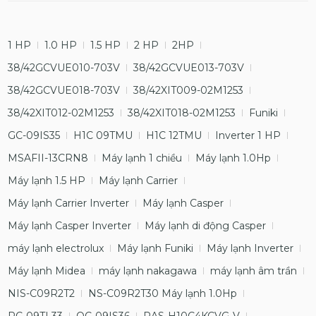
1 HP
1.0 HP
1.5 HP
2 HP
2HP
38/42GCVUE010-703V
38/42GCVUE013-703V
38/42GCVUE018-703V
38/42XIT009-02M1253
38/42XIT012-02M1253
38/42XIT018-02M1253
Funiki
GC-09IS35
H1C 09TMU
H1C 12TMU
Inverter 1 HP
MSAFII-13CRN8
Máy lạnh 1 chiều
Máy lạnh 1.0Hp
Máy lạnh 1.5 HP
Máy lạnh Carrier
Máy lạnh Carrier Inverter
Máy lạnh Casper
Máy lạnh Casper Inverter
Máy lạnh di động Casper
máy lạnh electrolux
Máy lạnh Funiki
Máy lạnh Inverter
Máy lạnh Midea
máy lạnh nakagawa
máy lạnh âm trần
NIS-C09R2T2
NS-C09R2T30 Máy lạnh 1.0Hp