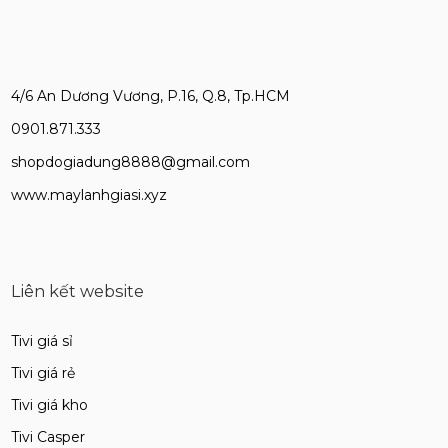
4/6 An Dương Vương, P.16, Q.8, Tp.HCM
0901.871.333
shopdogiadung8888@gmail.com
www.maylanhgiasi.xyz
Liên kết website
Tivi giá sỉ
Tivi giá rẻ
Tivi giá kho
Tivi Casper