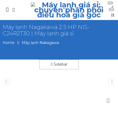
0
0
Máy lạnh Nagakawa 2.5 HP NIS-
C24R2T30 | Máy lạnh giá sỉ
Home
Máy lạnh Nakagawa
Sidebar