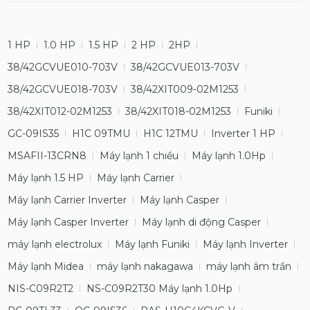
1 HP
1.0 HP
1.5 HP
2 HP
2HP
38/42GCVUE010-703V
38/42GCVUE013-703V
38/42GCVUE018-703V
38/42XIT009-02M1253
38/42XIT012-02M1253
38/42XIT018-02M1253
Funiki
GC-09IS35
H1C 09TMU
H1C 12TMU
Inverter 1 HP
MSAFII-13CRN8
Máy lạnh 1 chiều
Máy lạnh 1.0Hp
Máy lạnh 1.5 HP
Máy lạnh Carrier
Máy lạnh Carrier Inverter
Máy lạnh Casper
Máy lạnh Casper Inverter
Máy lạnh di động Casper
máy lạnh electrolux
Máy lạnh Funiki
Máy lạnh Inverter
Máy lạnh Midea
máy lạnh nakagawa
máy lạnh âm trần
NIS-C09R2T2
NS-C09R2T30 Máy lạnh 1.0Hp