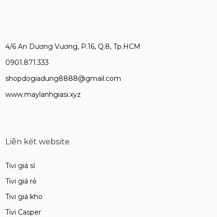
4/6 An Dương Vương, P.16, Q.8, Tp.HCM
0901.871.333
shopdogiadung8888@gmail.com
www.maylanhgiasi.xyz
Liên kết website
Tivi giá sỉ
Tivi giá rẻ
Tivi giá kho
Tivi Casper