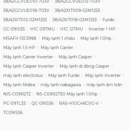
38/42GCVUE010-703V
38/42GCVUE013-703V
38/42GCVUE018-703V
38/42XIT009-02M1253
38/42XIT012-02M1253
38/42XIT018-02M1253
Funiki
GC-09IS35
H1C 09TMU
H1C 12TMU
Inverter 1 HP
MSAFII-13CRN8
Máy lạnh 1 chiều
Máy lạnh 1.0Hp
Máy lạnh 1.5 HP
Máy lạnh Carrier
Máy lạnh Carrier Inverter
Máy lạnh Casper
Máy lạnh Casper Inverter
Máy lạnh di động Casper
máy lạnh electrolux
Máy lạnh Funiki
Máy lạnh Inverter
Máy lạnh Midea
máy lạnh nakagawa
máy lạnh âm trần
NIS-C09R2T2
NS-C09R2T30 Máy lạnh 1.0Hp
PC-09TL33
QC-09IS36
RAS-H10C4KCVG-V
TC09IS36