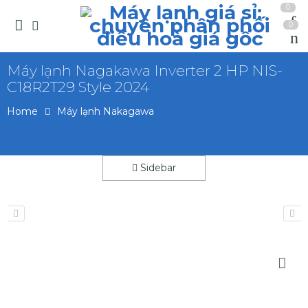
0
0
Máy lạnh Nagakawa Inverter 2 HP NIS-
C18R2T29 Style 2024
Home
Máy lạnh Nakagawa
Sidebar