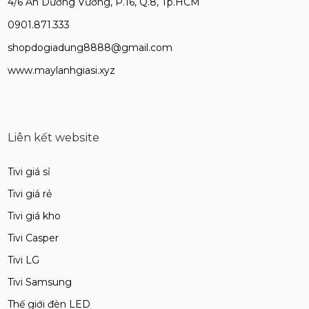
4/6 An Dương Vương, P.16, Q.8, Tp.HCM
0901.871.333
shopdogiadung8888@gmail.com
www.maylanhgiasi.xyz
Liên kết website
Tivi giá sỉ
Tivi giá rẻ
Tivi giá kho
Tivi Casper
Tivi LG
Tivi Samsung
Thế giới đèn LED