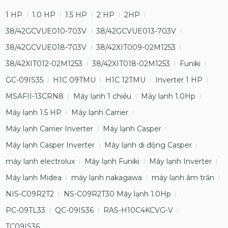
1 HP
1.0 HP
1.5 HP
2 HP
2HP
38/42GCVUE010-703V
38/42GCVUE013-703V
38/42GCVUE018-703V
38/42XIT009-02M1253
38/42XIT012-02M1253
38/42XIT018-02M1253
Funiki
GC-09IS35
H1C 09TMU
H1C 12TMU
Inverter 1 HP
MSAFII-13CRN8
Máy lạnh 1 chiều
Máy lạnh 1.0Hp
Máy lạnh 1.5 HP
Máy lạnh Carrier
Máy lạnh Carrier Inverter
Máy lạnh Casper
Máy lạnh Casper Inverter
Máy lạnh di động Casper
máy lạnh electrolux
Máy lạnh Funiki
Máy lạnh Inverter
Máy lạnh Midea
máy lạnh nakagawa
máy lạnh âm trần
NIS-C09R2T2
NS-C09R2T30 Máy lạnh 1.0Hp
PC-09TL33
QC-09IS36
RAS-H10C4KCVG-V
TC09IS36