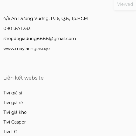
Viewed
4/6 An Dương Vương, P.16, Q.8, Tp.HCM
0901.871.333
shopdogiadung8888@gmail.com
www.maylanhgiasi.xyz
Liên kết website
Tivi giá sỉ
Tivi giá rẻ
Tivi giá kho
Tivi Casper
Tivi LG