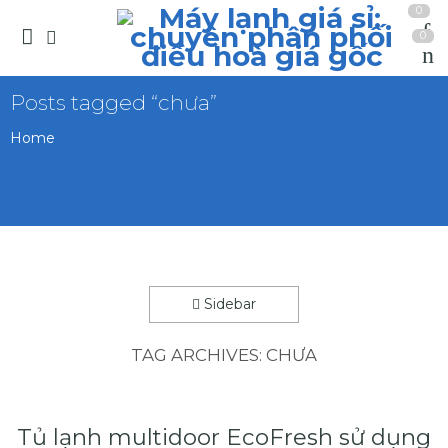
0
0
Posts tagged “chưa”
Home
Sidebar
TAG ARCHIVES:
CHƯA
Tủ lạnh multidoor EcoFresh sử dụng