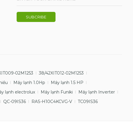
XIT009-02M1253
38/42XIT012-02M1253
hiều
Máy lạnh 1.0Hp
Máy lạnh 1.5 HP
y lạnh electrolux
Máy lạnh Funiki
Máy lạnh Inverter
QC-09IS36
RAS-H10C4KCVG-V
TC09IS36