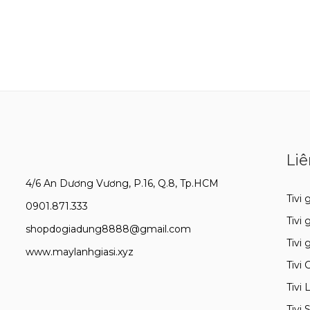
Liê
4/6 An Dương Vương, P.16, Q.8, Tp.HCM
Tivi g
0901.871.333
Tivi 
shopdogiadung8888@gmail.com
Tivi 
www.maylanhgiasi.xyz
Tivi 
Tivi 
Tivi