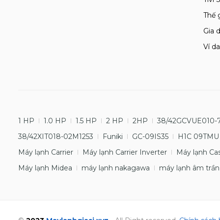
Thế 
Gia d
Ví da
1 HP
1.0 HP
1.5 HP
2 HP
2HP
38/42GCVUE010-
38/42XIT018-02M1253
Funiki
GC-09IS35
H1C 09TMU
Máy lạnh Carrier
Máy lạnh Carrier Inverter
Máy lạnh Ca
Máy lạnh Midea
máy lạnh nakagawa
máy lạnh âm trần