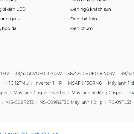
giới đèn LED
Đèn ngủ khách sạn
ụng giá sỉ
Đèn thả trần
, bóp da
Đèn chùm
703V
38/42GCVUE013-703V
38/42GCVUE018-703V
38/42
H1C 12TMU
Inverter 1 HP
MSAFII-13CRN8
Máy lạnh 1 c
sper
Máy lạnh Casper Inverter
Máy lạnh di động Casper
má
NIS-C09R2T2
NS-C09R2T30 Máy lạnh 1.0Hp
PC-09TL33