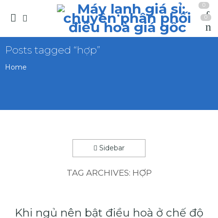
0
0
Posts tagged “hợp”
Home
Sidebar
TAG ARCHIVES:
HỢP
Khi ngủ nên bật điều hoà ở chế độ