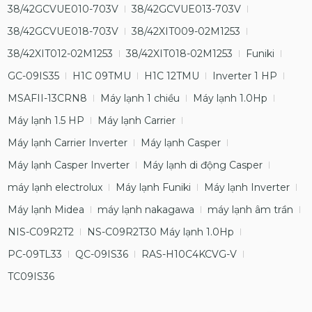
38/42GCVUE010-703V
38/42GCVUE013-703V
38/42GCVUE018-703V
38/42XIT009-02M1253
38/42XIT012-02M1253
38/42XIT018-02M1253
Funiki
GC-09IS35
H1C 09TMU
H1C 12TMU
Inverter 1 HP
MSAFII-13CRN8
Máy lạnh 1 chiều
Máy lạnh 1.0Hp
Máy lạnh 1.5 HP
Máy lạnh Carrier
Máy lạnh Carrier Inverter
Máy lạnh Casper
Máy lạnh Casper Inverter
Máy lạnh di động Casper
máy lạnh electrolux
Máy lạnh Funiki
Máy lạnh Inverter
Máy lạnh Midea
máy lạnh nakagawa
máy lạnh âm trần
NIS-C09R2T2
NS-C09R2T30 Máy lạnh 1.0Hp
PC-09TL33
QC-09IS36
RAS-H10C4KCVG-V
TC09IS36