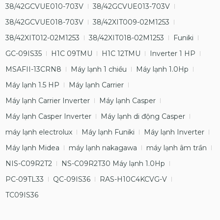
38/42GCVUE010-703V
38/42GCVUE013-703V
38/42GCVUE018-703V
38/42XIT009-02M1253
38/42XIT012-02M1253
38/42XIT018-02M1253
Funiki
GC-09IS35
H1C 09TMU
H1C 12TMU
Inverter 1 HP
MSAFII-13CRN8
Máy lạnh 1 chiều
Máy lạnh 1.0Hp
Máy lạnh 1.5 HP
Máy lạnh Carrier
Máy lạnh Carrier Inverter
Máy lạnh Casper
Máy lạnh Casper Inverter
Máy lạnh di động Casper
máy lạnh electrolux
Máy lạnh Funiki
Máy lạnh Inverter
Máy lạnh Midea
máy lạnh nakagawa
máy lạnh âm trần
NIS-C09R2T2
NS-C09R2T30 Máy lạnh 1.0Hp
PC-09TL33
QC-09IS36
RAS-H10C4KCVG-V
TC09IS36