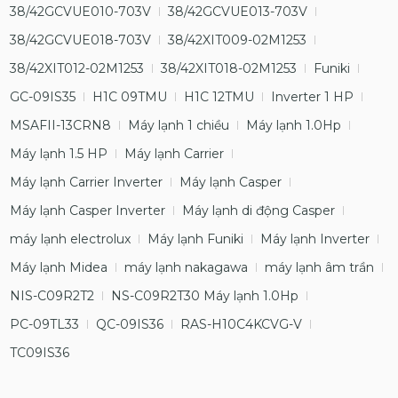
38/42GCVUE010-703V
38/42GCVUE013-703V
38/42GCVUE018-703V
38/42XIT009-02M1253
38/42XIT012-02M1253
38/42XIT018-02M1253
Funiki
GC-09IS35
H1C 09TMU
H1C 12TMU
Inverter 1 HP
MSAFII-13CRN8
Máy lạnh 1 chiều
Máy lạnh 1.0Hp
Máy lạnh 1.5 HP
Máy lạnh Carrier
Máy lạnh Carrier Inverter
Máy lạnh Casper
Máy lạnh Casper Inverter
Máy lạnh di động Casper
máy lạnh electrolux
Máy lạnh Funiki
Máy lạnh Inverter
Máy lạnh Midea
máy lạnh nakagawa
máy lạnh âm trần
NIS-C09R2T2
NS-C09R2T30 Máy lạnh 1.0Hp
PC-09TL33
QC-09IS36
RAS-H10C4KCVG-V
TC09IS36