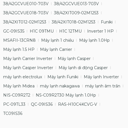
38/42GCVUE010-703V
38/42GCVUE013-703V
38/42GCVUE018-703V
38/42XIT009-02M1253
38/42XIT012-02M1253
38/42XIT018-02M1253
Funiki
GC-09IS35
H1C 09TMU
H1C 12TMU
Inverter 1 HP
MSAFII-13CRN8
Máy lạnh 1 chiều
Máy lạnh 1.0Hp
Máy lạnh 1.5 HP
Máy lạnh Carrier
Máy lạnh Carrier Inverter
Máy lạnh Casper
Máy lạnh Casper Inverter
Máy lạnh di động Casper
máy lạnh electrolux
Máy lạnh Funiki
Máy lạnh Inverter
Máy lạnh Midea
máy lạnh nakagawa
máy lạnh âm trần
NIS-C09R2T2
NS-C09R2T30 Máy lạnh 1.0Hp
PC-09TL33
QC-09IS36
RAS-H10C4KCVG-V
TC09IS36