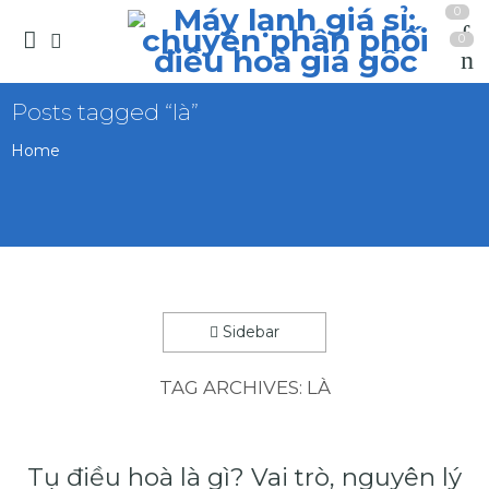
0
0
Posts tagged “là”
Home
Sidebar
TAG ARCHIVES:
LÀ
Tụ điều hoà là gì? Vai trò, nguyên lý